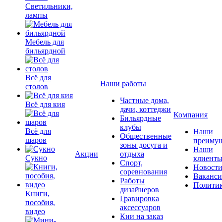
Светильники,
лампы
Мебель для
бильярдной
Всё для
Наши работы
столов
Частные дома,
Всё для кия
дачи, коттеджи
Компания
Бильярдные
клубы
Всё для
Наши
Общественные
шаров
преимущ
зоны досуга и
Наши
Акции
отдыха
Сукно
клиент
Спорт,
Новост
соревнования
Ваканс
Работы
Полити
дизайнеров
Книги,
Гравировка
пособия,
аксессуаров
видео
Кии на заказ