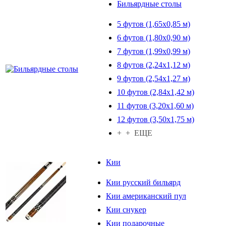
Бильярдные столы
5 футов (1,65х0,85 м)
6 футов (1,80х0,90 м)
7 футов (1,99х0,99 м)
8 футов (2,24х1,12 м)
9 футов (2,54х1,27 м)
10 футов (2,84х1,42 м)
11 футов (3,20х1,60 м)
12 футов (3,50х1,75 м)
+ + ЕЩЕ
Кии
Кии русский бильярд
Кии американский пул
Кии снукер
Кии подарочные