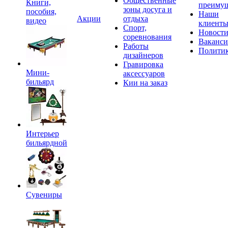
Общественные
Книги,
преимущ
зоны досуга и
пособия,
Наши
Акции
отдыха
видео
клиент
Спорт,
Новост
соревнования
Ваканс
Работы
Полити
дизайнеров
Гравировка
Мини-
аксессуаров
бильярд
Кии на заказ
Интерьер
бильярдной
Сувениры