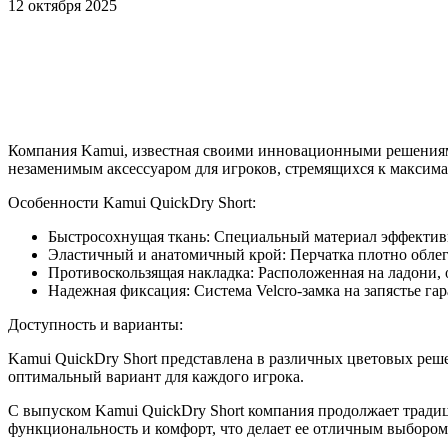
12 октября 2025
Компания Kamui, известная своими инновационными решениями
незаменимым аксессуаром для игроков, стремящихся к максима
Особенности Kamui QuickDry Short:
Быстросохнущая ткань: Специальный материал эффективн
Эластичный и анатомичный крой: Перчатка плотно облега
Противоскользящая накладка: Расположенная на ладони, 
Надежная фиксация: Система Velcro-замка на запястье гар
Доступность и варианты:
Kamui QuickDry Short представлена в различных цветовых реше
оптимальный вариант для каждого игрока.
С выпуском Kamui QuickDry Short компания продолжает традици
функциональность и комфорт, что делает ее отличным выбором 