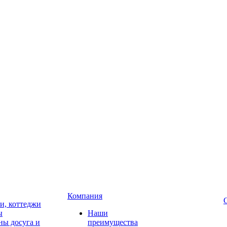
Компания
чи, коттеджи
ы
Наши
ны досуга и
преимущества