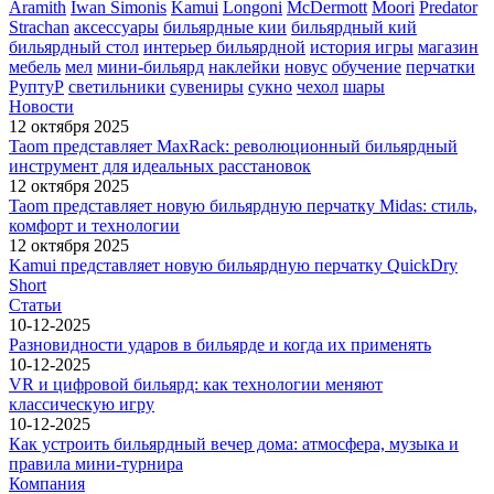
Aramith
Iwan Simonis
Kamui
Longoni
McDermott
Moori
Predator
Strachan
аксессуары
бильярдные кии
бильярдный кий
бильярдный стол
интерьер бильярдной
история игры
магазин
мебель
мел
мини-бильярд
наклейки
новус
обучение
перчатки
РуптуР
светильники
сувениры
сукно
чехол
шары
Новости
12 октября 2025
Taom представляет MaxRack: революционный бильярдный
инструмент для идеальных расстановок
12 октября 2025
Taom представляет новую бильярдную перчатку Midas: стиль,
комфорт и технологии
12 октября 2025
Kamui представляет новую бильярдную перчатку QuickDry
Short
Статьи
10-12-2025
Разновидности ударов в бильярде и когда их применять
10-12-2025
VR и цифровой бильярд: как технологии меняют
классическую игру
10-12-2025
Как устроить бильярдный вечер дома: атмосфера, музыка и
правила мини-турнира
Компания