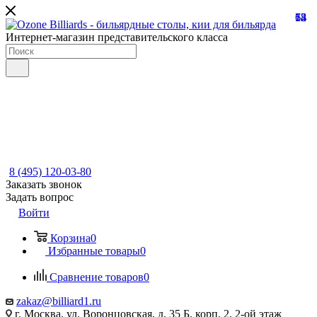
13
68
73
54
12
Интернет-магазин представительского класса
8 (495) 120-03-80
Заказать звонок
Задать вопрос
Войти
Корзина
0
Избранные товары
0
Сравнение товаров
0
zakaz@billiard1.ru
г. Москва, ул. Воронцовская, д. 35 Б, корп. 2, 2-ой этаж