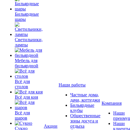
Бильярдные
шары
Светильники,
лампы
Мебель для
бильярдной
Всё для
Наши работы
столов
Частные дома,
Всё для кия
дачи, коттеджи
Компания
Бильярдные
клубы
Всё для
Наши
Общественные
шаров
преимущ
зоны досуга и
Наши
Акции
отдыха
Сукно
клиент