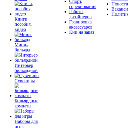
Спорт,
Новост
соревнования
Ваканс
Работы
Полити
дизайнеров
Книги,
Гравировка
пособия,
аксессуаров
видео
Кии на заказ
Мини-
бильярд
Интерьер
бильярдной
Сувениры
Бильярдные
комнаты
Наборы для
игры